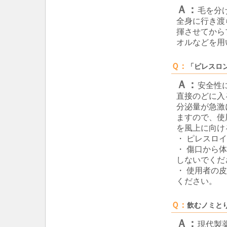
Ａ：
毛を分
全身に行き渡
揮させてから
オルなどを用
Ｑ：
「ピレスロ
Ａ：
安全性
直接のどに入
分泌量が急激
ますので、使
を風上に向け
・ ピレスロ
・ 傷口から
しないでくだ
・ 使用者の
ください。
Ｑ：
飲むノミと
Ａ：
現代製