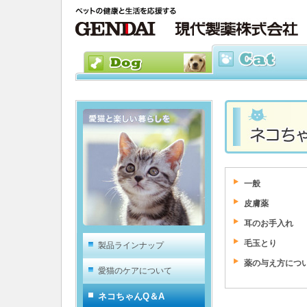
一般
皮膚薬
耳のお手入れ
毛玉とり
製品ラインナップ
薬の与え方につ
愛猫のケアについて
ネコちゃんQ＆A