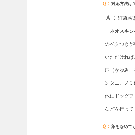
Ｑ：
対応方法は
Ａ：
細菌感
「ネオスキン
のベタつきが
いただければ
症（かゆみ、
ンダニ、ノミ
他にドッグフ
などを行って
Ｑ：
薬をなめて