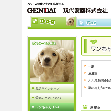
一般
皮膚薬
ふん尿臭軽減食
薬の与え方につ
製品ラインナップ
愛犬のケアについて
ワンちゃんQ＆A
皮膚薬