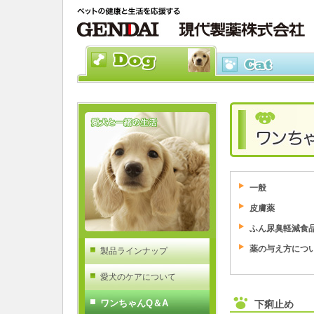
一般
皮膚薬
ふん尿臭軽減食
薬の与え方につ
製品ラインナップ
愛犬のケアについて
ワンちゃんQ＆A
下痢止め