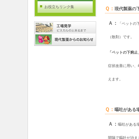
お役立ちリンク集
Ｑ：
現代製薬の
Ａ：
「ペットの
（散剤）です。
「ペットの下痢止
症状改善に用い、
えます。
Ｑ：
嘔吐がある
Ａ：
嘔吐がある場
間隔で嘔吐が治ま