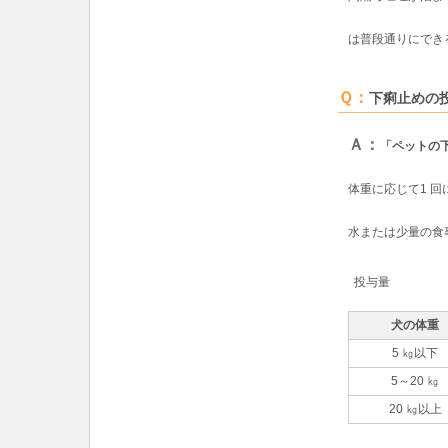
は普段通りにでき
Ｑ：
下痢止めの
Ａ：
「ペットの
体重に応じて1 回
水または少量の食
投与量
犬の体重
5 ㎏以下
5～20 ㎏
20 ㎏以上