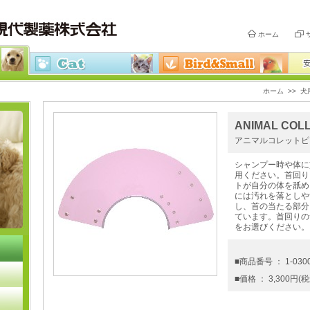
ホーム
ホーム
>>
犬
ANIMAL COL
アニマルコレットピ
シャンプー時や体に
用ください。首回り
トが自分の体を舐め
には汚れを落としや
し、首の当たる部分
ています。首回りの
をお選びください。
■商品番号 ： 1-030
■価格 ： 3,300円(税