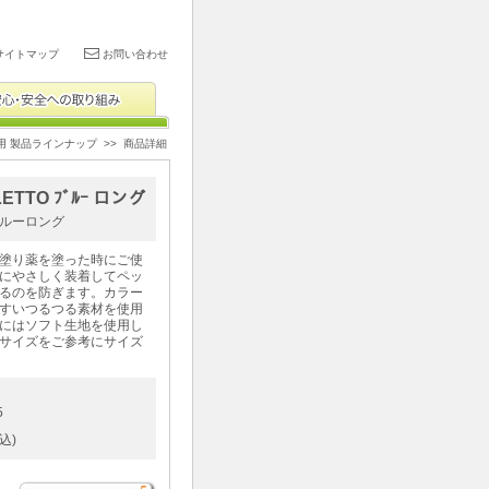
サイトマップ
お問い合わせ
用 製品ラインナップ
>> 商品詳細
LETTO ﾌﾞﾙｰ ロング
ルーロング
塗り薬を塗った時にご使
にやさしく装着してペッ
るのを防ぎます。カラー
すいつるつる素材を使用
にはソフト生地を使用し
サイズをご参考にサイズ
5
込)