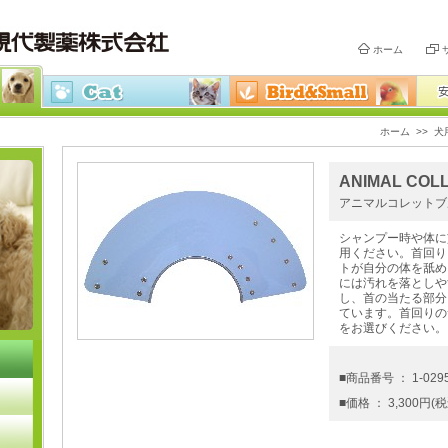
ホーム
ホーム
>>
犬
ANIMAL COL
アニマルコレットブ
シャンプー時や体に
用ください。首回り
トが自分の体を舐め
には汚れを落としや
し、首の当たる部分
ています。首回りの
をお選びください。
■商品番号 ： 1-029
■価格 ： 3,300円(税