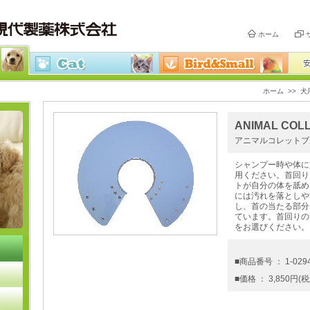
ホーム
ホーム
>>
犬
ANIMAL COLL
アニマルコレットブ
シャンプー時や体に
用ください。首回り
トが自分の体を舐め
には汚れを落としや
し、首の当たる部分
ています。首回りの
をお選びください。
■商品番号 ： 1-029
■価格 ： 3,850円(税