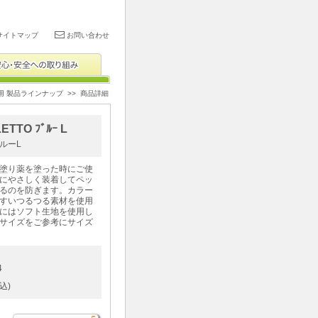
サイトマップ
お問い合わせ
用 製品ラインナップ
>> 商品詳細
ETTO ﾌﾞﾙｰ L
ルーL
塗り薬を塗った時にご使
にやさしく装着してペッ
るのを防ぎます。カラー
すいつるつる素材を使用
にはソフト生地を使用し
サイズをご参考にサイズ
4
込)