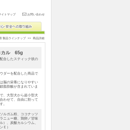
サイトマップ
お問い合わせ
用 製品ラインナップ
>> 商品詳細
カル 65g
配合したスティック状の
ウダーを配合した商品で
は脳の栄養になりやすい
鎖脂肪酸が含まれていま
で、大型犬から超小型犬
合わせて、自由に割って
す。
ソルガム粉、ココナッツ
ラニュー糖、鶏卵／甘味
ル）、炭酸カルシウム、
ンＥ）