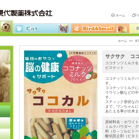
ホーム
ホーム
>>
犬
サクサク ココ
ココナッツミルクを
ビスケット
ココナッツミルクパ
す。
ココナッツミルクに
ラウリン酸などの中
す。
スティック形状なの
まで、ワンちゃんに
あたえる事が出来ま
原材料名：ホワイト
ミルクパウダー、グ
料（Ｄ－ソルビトー
酸化防止剤（ビタミ