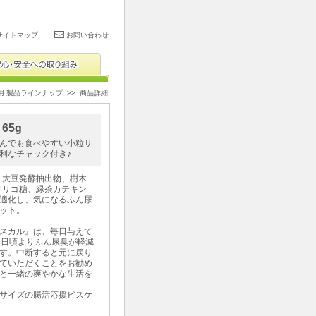
サイトマップ
お問い合わせ
用 製品ラインナップ
>> 商品詳細
65g
んでも食べやすい小粒サ
利なチャック付き♪
・大豆発酵抽出物、樹木
オリゴ糖、緑茶カテキン
適化し、気になるふん尿
ット。
スカル』は、毎日与えて
4日頃よりふん尿臭が軽減
す。中断すると元に戻り
ていただくことをお勧め
と一緒の爽やかな生活を
サイズの腸活応援ビスケ