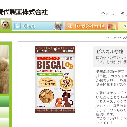
ホーム
ホーム
>>
犬
ビスカル小粒 
口の小さいワンちゃ
イズ。お出かけに便
発酵多糖類(米胚芽
抽出物)、ガラクト
が腸内フローラを最
臭を軽減するビスケ
栄養ビスケット『ビ
いただくことで3～
する犬用スナックで
ますので、毎日与え
します。ワンちゃん
提供します。
与えやすいひとくち
ットです！