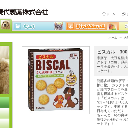
ホーム
ホーム
>>
犬
ビスカル 30
米胚芽・大豆発酵抽
クトオリゴ糖、緑茶
ーラを最適化し、ふ
スケット。
発酵多糖類(米胚芽
抽出物)、ガラクト
が腸内フローラを最
臭を軽減するビスケ
ト『ビスカル』は、
で3～4日頃よりふ
ックです。中断する
日与えていただくこ
ちゃんと一緒の爽や
生後6ヶ月齢からお
ットです！