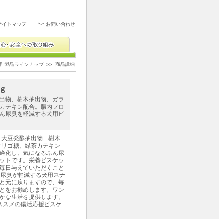
サイトマップ
お問い合わせ
用 製品ラインナップ
>> 商品詳細
0ｇ
出物、樹木抽出物、ガラ
カテキン配合。腸内フロ
ん尿臭を軽減する犬用ビ
・大豆発酵抽出物、樹木
オリゴ糖、緑茶カテキン
適化し、気になるふん尿
ットです。栄養ビスケッ
毎日与えていただくこと
ん尿臭が軽減する犬用スナ
と元に戻りますので、毎
とをお勧めします。ワン
かな生活を提供します。
ススメの腸活応援ビスケ