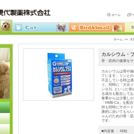
ホーム
ホーム
>>
犬
カルシウム・プ
骨・筋肉の健康をサ
カルシウムは骨や歯
ています。リンとの
不足している時は適
う。同時に「大豆イ
ンＤ3］といった骨
る成分も配合してお
食事からは少量しか
「HMB-Ca」を配
持も同時にサポート
康的に歩いてもらい
ゃんのための骨・筋
です。
■内容量 ： 48粒