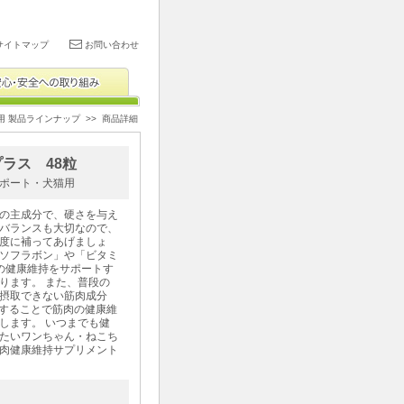
サイトマップ
お問い合わせ
用 製品ラインナップ
>> 商品詳細
ラス 48粒
ポート・犬猫用
の主成分で、硬さを与え
バランスも大切なので、
度に補ってあげましょ
ソフラボン」や「ビタミ
の健康維持をサポートす
ります。 また、普段の
摂取できない筋肉成分
合することで筋肉の健康維
します。 いつまでも健
たいワンちゃん・ねこち
肉健康維持サプリメント