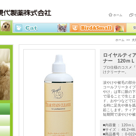
ホーム
ホーム
>>
犬
ロイヤルティ
ナー 120ｍＬ
プロ仕様のコスメ『R
けクリーナー。
涙やけや被毛の部分
コールフリータイプ
やけ」は常に眼の下
で湿ることで生じま
ド、おやつなどで口
る時に足先や体を舐
起こします。ティア
短期間で涙やけや被
■内容量 ： 120ｍＬ
■サイズ ： 46.2×46.
■商品番号 ： 0-022