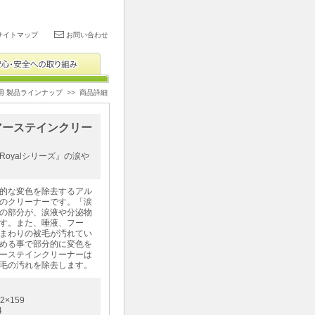
サイトマップ
お問い合わせ
用 製品ラインナップ
>> 商品詳細
アーステインクリー
oyalシリーズ』の涙や
的な変色を除去するアル
のクリーナーです。「涙
の部分が、涙液や分泌物
す。また、唾液、フー
まわりの被毛が汚れてい
める事で部分的に変色を
ーステインクリーナーは
毛の汚れを除去します。
2×159
4